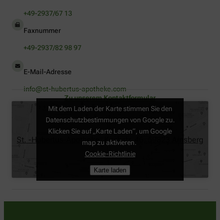
+49-2937/67 13
Faxnummer
+49-2937/82 98 97
E-Mail-Adresse
info@st-hubertus-apotheke.com
Zu unserem Kontaktformular
Mit dem Laden der Karte stimmen Sie den
Datenschutzbestimmungen von Google zu.
Klicken Sie auf „Karte Laden“, um Google
St. -Hubertus-Apotheke, Kirchstr. 46, 59823 Arnsberg
map zu aktivieren.
Cookie-Richtlinie
Karte laden